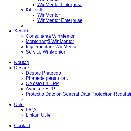
WinMentor Enterprise
Kit Test
WinMentor
WinMentor Enterprise
Servicii
Consultanță WinMentor
Mentenanță WinMentor
Implementare WinMentor
Service WinMentor
Noutăți
Despre
Despre Phabeda
Phabede pentru ca…
Ce este un ERP
Avantaje ERP
Protectia Datelor, General Data Protection Regul
Utile
FAQs
Linkuri Utile
Contact