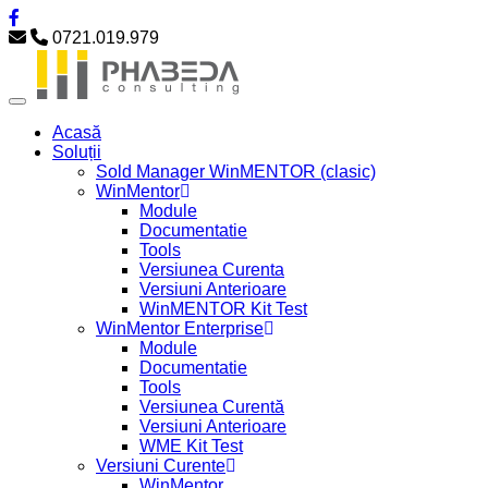
0721.019.979
Acasă
Soluții
Sold Manager WinMENTOR (clasic)
WinMentor
Module
Documentatie
Tools
Versiunea Curenta
Versiuni Anterioare
WinMENTOR Kit Test
WinMentor Enterprise
Module
Documentatie
Tools
Versiunea Curentă
Versiuni Anterioare
WME Kit Test
Versiuni Curente
WinMentor