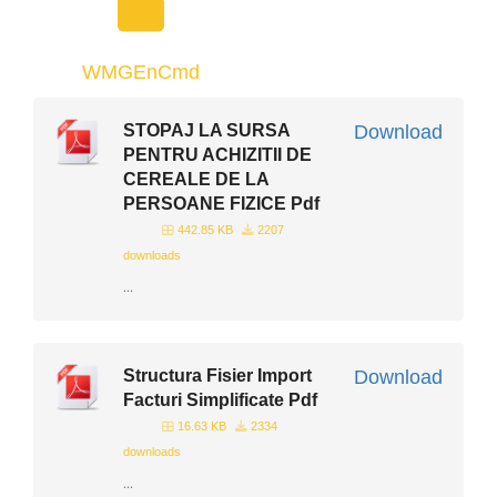
WMGEnCmd
STOPAJ LA SURSA
Download
PENTRU ACHIZITII DE
CEREALE DE LA
PERSOANE FIZICE Pdf
442.85 KB
2207
downloads
...
Structura Fisier Import
Download
Facturi Simplificate Pdf
16.63 KB
2334
downloads
...