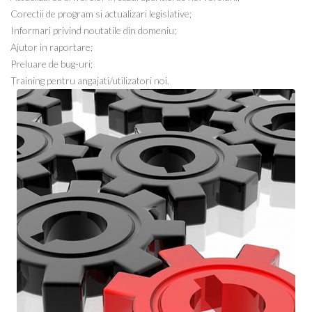
Corectii de program si actualizari legislative;
Informari privind noutatile din domeniu;
Ajutor in raportare;
Preluare de bug-uri;
Training pentru angajati/utilizatori noi.