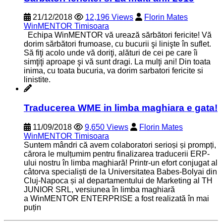
21/12/2018
12,196 Views
Florin Mates
WinMENTOR Timisoara
Echipa WinMENTOR vă urează sărbători fericite! Vă
dorim sărbători frumoase, cu bucurii şi linişte în suflet.
Să fiţi acolo unde vă doriţi, alături de cei pe care îi
simţiţi aproape şi vă sunt dragi. La mulţi ani! Din toata
inima, cu toata bucuria, va dorim sarbatori fericite si
linistite.
Traducerea WME in limba maghiara e gata!
11/09/2018
9,650 Views
Florin Mates
WinMENTOR Timisoara
Suntem mândri că avem colaboratori serioși și prompți,
cărora le mulțumim pentru finalizarea traducerii ERP-
ului nostru în limba maghiară! Printr-un efort conjugat al
câtorva specialiști de la Universitatea Babes-Bolyai din
Cluj-Napoca și al departamentului de Marketing al TH
JUNIOR SRL, versiunea în limba maghiară
a WinMENTOR ENTERPRISE a fost realizată în mai
puțin