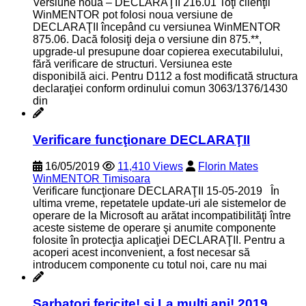
Versiune nouă – DECLARAŢII 216.01 Toţi clienţii
WinMENTOR pot folosi noua versiune de
DECLARAŢII începând cu versiunea WinMENTOR
875.06. Dacă folosiţi deja o versiune din 875.**,
upgrade-ul presupune doar copierea executabilului,
fără verificare de structuri. Versiunea este
disponibilă aici. Pentru D112 a fost modificată structura
declaraţiei conform ordinului comun 3063/1376/1430
din
Verificare funcţionare DECLARAŢII
16/05/2019
11,410 Views
Florin Mates
WinMENTOR Timisoara
Verificare funcţionare DECLARAŢII 15-05-2019 În
ultima vreme, repetatele update-uri ale sistemelor de
operare de la Microsoft au arătat incompatibilităţi între
aceste sisteme de operare şi anumite componente
folosite în protecţia aplicaţiei DECLARAŢII. Pentru a
acoperi acest inconvenient, a fost necesar să
introducem componente cu totul noi, care nu mai
Sarbatori fericite! si La multi ani! 2019