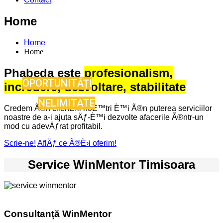
Home
Home
Home
Phabeda este
profesionalism,
OPORTUNITĂȚI
incredere, dezvoltare, stabilitate
NELIMITATE
Credem Ã®n clienÈ›ii noÈ™tri È™i Ã®n puterea serviciilor
noastre de a-i ajuta sÄƒ-È™i dezvolte afacerile Ã®ntr-un
mod cu adevÄƒrat profitabil.
Scrie-ne!
AflÄƒ ce Ã®È›i oferim!
Service WinMentor Timisoara
Consultanță WinMentor