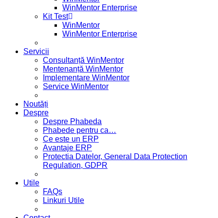
WinMentor Enterprise
Kit Test
WinMentor
WinMentor Enterprise
Servicii
Consultanță WinMentor
Mentenanță WinMentor
Implementare WinMentor
Service WinMentor
Noutăți
Despre
Despre Phabeda
Phabede pentru ca…
Ce este un ERP
Avantaje ERP
Protectia Datelor, General Data Protection
Regulation, GDPR
Utile
FAQs
Linkuri Utile
Contact