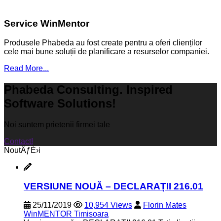
Service WinMentor
Produsele Phabeda au fost create pentru a oferi clienților
cele mai bune soluții de planificare a resurselor companiei.
Read More...
Phabeda Consulting. Inspired
Software Solutions!
Noi suntem prietenii firmei tale
Contact!
NoutÄƒÈ›i
VERSIUNE NOUĂ – DECLARAȚII 216.01
25/11/2019
10,954 Views
Florin Mates
WinMENTOR Timisoara