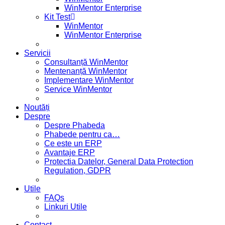
WinMentor Enterprise
Kit Test
WinMentor
WinMentor Enterprise
Servicii
Consultanță WinMentor
Mentenanță WinMentor
Implementare WinMentor
Service WinMentor
Noutăți
Despre
Despre Phabeda
Phabede pentru ca…
Ce este un ERP
Avantaje ERP
Protectia Datelor, General Data Protection
Regulation, GDPR
Utile
FAQs
Linkuri Utile
Contact