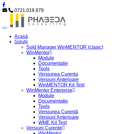
0721.019.979
Acasă
Soluții
Sold Manager WinMENTOR (clasic)
WinMentor
Module
Documentatie
Tools
Versiunea Curenta
Versiuni Anterioare
WinMENTOR Kit Test
WinMentor Enterprise
Module
Documentatie
Tools
Versiunea Curentă
Versiuni Anterioare
WME Kit Test
Versiuni Curente
WinMentor