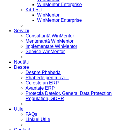
WinMentor Enterprise
Kit Test
WinMentor
WinMentor Enterprise
Servicii
Consultanță WinMentor
Mentenanță WinMentor
Implementare WinMentor
Service WinMentor
Noutăți
Despre
Despre Phabeda
Phabede pentru ca…
Ce este un ERP
Avantaje ERP
Protectia Datelor, General Data Protection
Regulation, GDPR
Utile
FAQs
Linkuri Utile
Contact