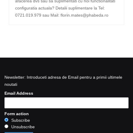
afacerea dvs sau sa suplimentati cu noi functionalitati
configuratia actuala? Detalii suplimentare la Tel:
0721.019.979 sau Mail: florin.mates@phabeda.ro
Newsletter: Introduceti adresa de Email pentru a primii ultimele
noutati
Email Address
Form action
Subscribe
Unsubscribe