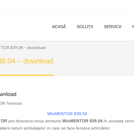
ACASĂ
SOLUȚII
SERVICII
TOR 839.04 – download
9.04 – download
wnload
OR Timisoara
WinMENTOR 839.04
TOR
pot descarca noua versiune
WinMENTOR
839.04
,In aceasta vers
talierii naturii ambalajelor in care se face livrarea articolelor.