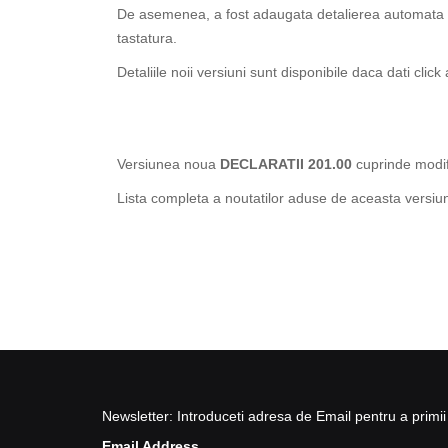
De asemenea, a fost adaugata detalierea automata pe
tastatura.
Detaliile noii versiuni sunt disponibile daca dati click 
Versiunea noua
DECLARATII 201.00
cuprinde modifi
Lista completa a noutatilor aduse de aceasta versiune
Newsletter: Introduceti adresa de Email pentru a primii 
Email Address