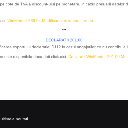
 cote de TVA a discount-ului pe monetare, in cazul preluarii datelor d
aici:
WinMentor 839.04 Modificari versiunea curenta
***
DECLARATII 201.00
carea exportului declaratiei D112 in cazul angajatilor ce nu contribuie l
 este disponibila daca dati click aici:
Declaratii WinMentor 201.00 Modi
ultimele noutati