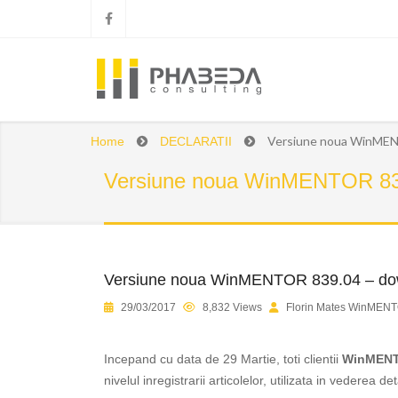
Versiune noua WinMEN
Home
DECLARATII
Versiune noua WinMENTOR 83
Versiune noua WinMENTOR 839.04 – do
1
2
3
4
5
29/03/2017
8,832 Views
Florin Mates WinMENT
Incepand cu data de 29 Martie, toti clientii
WinMEN
nivelul inregistrarii articolelor, utilizata in vederea de