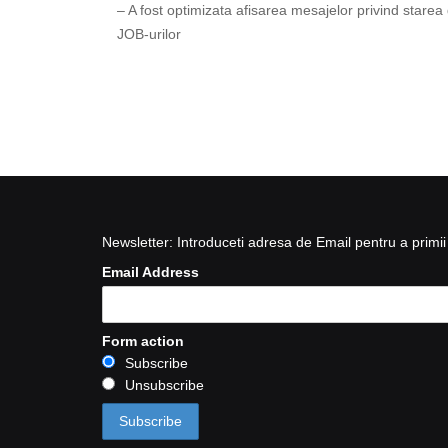
– A fost optimizata afisarea mesajelor privind starea
JOB-urilor
Newsletter: Introduceti adresa de Email pentru a primii 
Email Address
Form action
Subscribe
Unsubscribe