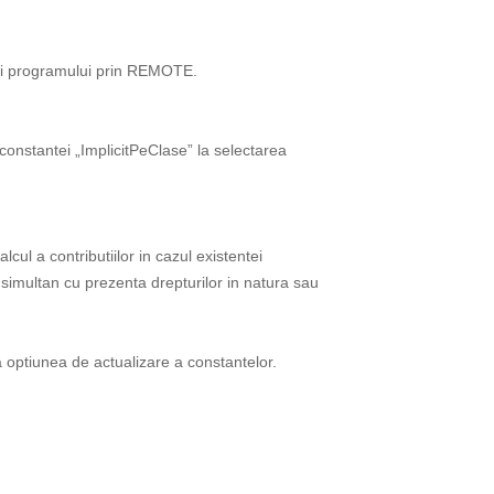
rii programului prin REMOTE.
onstantei „ImplicitPeClase” la selectarea
cul a contributiilor in cazul existentei
 simultan cu prezenta drepturilor in natura sau
ptiunea de actualizare a constantelor.