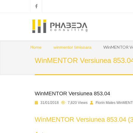
WinMENTOR Ver
Home
winmentor timisoara
WinMENTOR Versiunea 853.0
WinMENTOR Versiunea 853.04
1
2
3
4
5
31/01/2018
7,820 Views
Florin Mates WinMENT
WinMENTOR Versiunea 853.04 (3