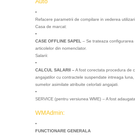
Auto
•
Refacere parametrii de compilare in vederea utiliza
Casa de marcat:
•
CASE OFFLINE SAPEL
– Se trateaza configurarea c
articolelor din nomenclator.
Salarii:
•
CALCUL SALARII –
A fost corectata procedura de cal
angajatilor cu contractele suspendate intreaga luna,
sumelor asimilate atribuite celorlati angajati.
•
SERVICE (pentru versiunea WME) – A fost adaugata o
WMAdmin:
•
FUNCTIONARE GENERALA