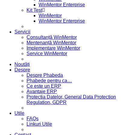
WinMentor Enterprise
Kit Test
WinMentor
WinMentor Enterprise
Servicii
Consultanță WinMentor
Mentenanță WinMentor
Implementare WinMentor
Service WinMentor
Noutăți
Despre
Despre Phabeda
Phabede pentru ca…
Ce este un ERP
Avantaje ERP
Protectia Datelor, General Data Protection
Regulation, GDPR
Utile
FAQs
Linkuri Utile
Contact