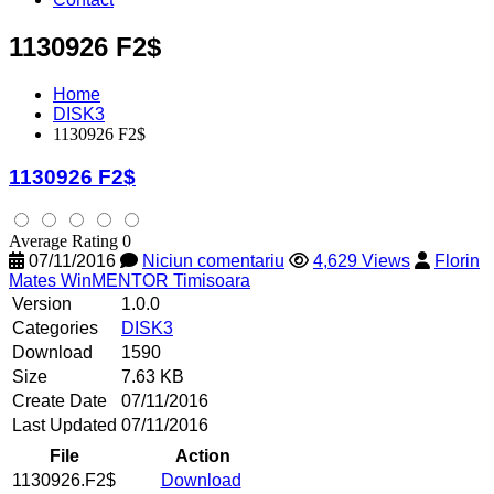
1130926 F2$
Home
DISK3
1130926 F2$
1130926 F2$
Average Rating 0
07/11/2016
Niciun comentariu
4,629 Views
Florin
Mates WinMENTOR Timisoara
Version
1.0.0
Categories
DISK3
Download
1590
Size
7.63 KB
Create Date
07/11/2016
Last Updated
07/11/2016
File
Action
1130926.F2$
Download