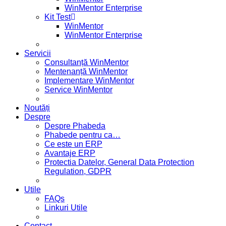
WinMentor Enterprise
Kit Test
WinMentor
WinMentor Enterprise
Servicii
Consultanță WinMentor
Mentenanță WinMentor
Implementare WinMentor
Service WinMentor
Noutăți
Despre
Despre Phabeda
Phabede pentru ca…
Ce este un ERP
Avantaje ERP
Protectia Datelor, General Data Protection
Regulation, GDPR
Utile
FAQs
Linkuri Utile
Contact