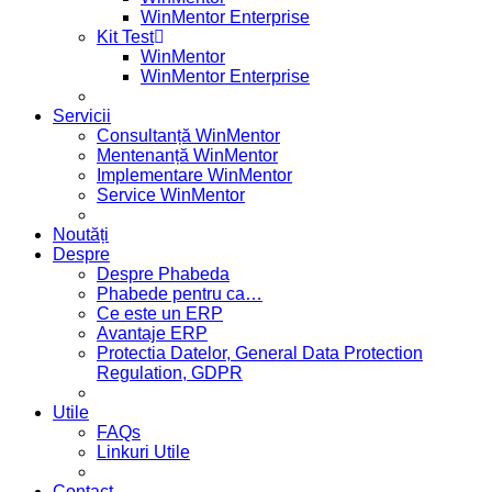
WinMentor Enterprise
Kit Test
WinMentor
WinMentor Enterprise
Servicii
Consultanță WinMentor
Mentenanță WinMentor
Implementare WinMentor
Service WinMentor
Noutăți
Despre
Despre Phabeda
Phabede pentru ca…
Ce este un ERP
Avantaje ERP
Protectia Datelor, General Data Protection
Regulation, GDPR
Utile
FAQs
Linkuri Utile
Contact