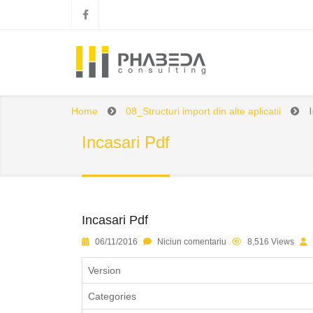
Home
08_Structuri import din alte aplicatii
Incasari Pdf
Incasari Pdf
1
2
3
4
5
06/11/2016
Niciun comentariu
8,516 Views
Version
Categories