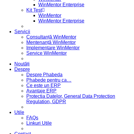
WinMentor Enterprise
Kit Test
WinMentor
WinMentor Enterprise
Servicii
Consultanță WinMentor
Mentenanță WinMentor
Implementare WinMentor
Service WinMentor
Noutăți
Despre
Despre Phabeda
Phabede pentru ca…
Ce este un ERP
Avantaje ERP
Protectia Datelor, General Data Protection
Regulation, GDPR
Utile
FAQs
Linkuri Utile
Contact