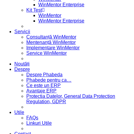
WinMentor Enterprise
Kit Test
WinMentor
WinMentor Enterprise
Servicii
Consultanță WinMentor
Mentenanță WinMentor
Implementare WinMentor
Service WinMentor
Noutăți
Despre
Despre Phabeda
Phabede pentru ca…
Ce este un ERP
Avantaje ERP
Protectia Datelor, General Data Protection
Regulation, GDPR
Utile
FAQs
Linkuri Utile
Contact