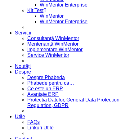
WinMentor Enterprise
Kit Test
WinMentor
WinMentor Enterprise
Servicii
Consultanță WinMentor
Mentenanță WinMentor
Implementare WinMentor
Service WinMentor
Noutăți
Despre
Despre Phabeda
Phabede pentru ca…
Ce este un ERP
Avantaje ERP
Protectia Datelor, General Data Protection
Regulation, GDPR
Utile
FAQs
Linkuri Utile
Contact