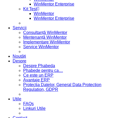
WinMentor Enterprise
Kit Test
WinMentor
WinMentor Enterprise
Servicii
Consultanță WinMentor
Mentenanță WinMentor
Implementare WinMentor
Service WinMentor
Noutăți
Despre
Despre Phabeda
Phabede pentru ca…
Ce este un ERP
Avantaje ERP
Protectia Datelor, General Data Protection
Regulation, GDPR
Utile
FAQs
Linkuri Utile
Contact