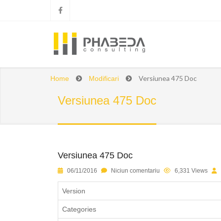
Versiunea 475 Doc
Home
Modificari
Versiunea 475 Doc
Versiunea 475 Doc
1
2
3
4
5
06/11/2016
Niciun comentariu
6,331 Views
Version
Categories