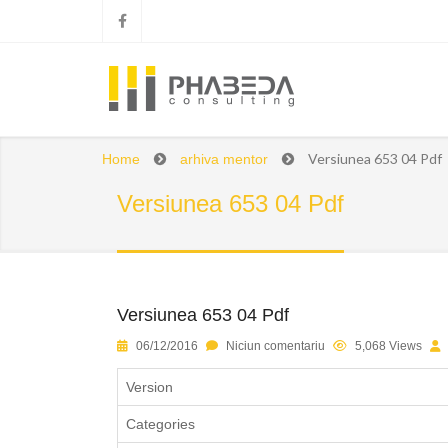
Versiunea 653 04 Pdf
Home
arhiva mentor
Versiunea 653 04 Pdf
Versiunea 653 04 Pdf
1
2
3
4
5
06/12/2016
Niciun comentariu
5,068 Views
Version
Categories