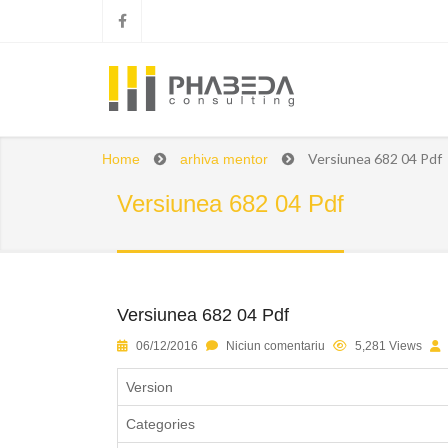
Versiunea 682 04 Pdf
Home
arhiva mentor
Versiunea 682 04 Pdf
Versiunea 682 04 Pdf
1
2
3
4
5
06/12/2016
Niciun comentariu
5,281 Views
Version
Categories