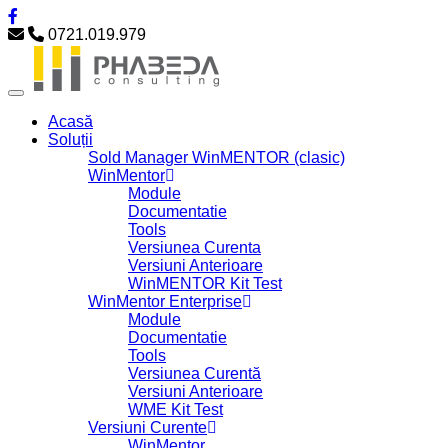
0721.019.979
Acasă
Soluții
Sold Manager WinMENTOR (clasic)
WinMentor
Module
Documentatie
Tools
Versiunea Curenta
Versiuni Anterioare
WinMENTOR Kit Test
WinMentor Enterprise
Module
Documentatie
Tools
Versiunea Curentă
Versiuni Anterioare
WME Kit Test
Versiuni Curente
WinMentor