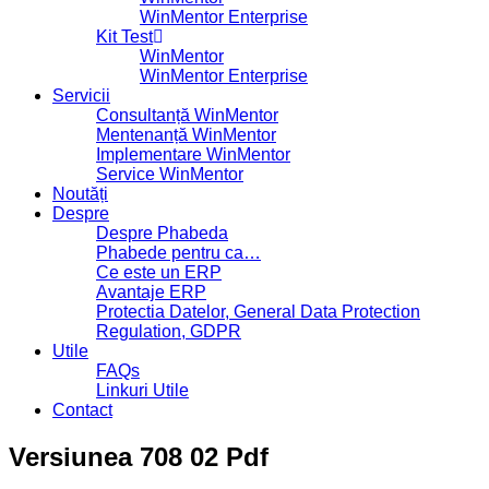
WinMentor Enterprise
Kit Test
WinMentor
WinMentor Enterprise
Servicii
Consultanță WinMentor
Mentenanță WinMentor
Implementare WinMentor
Service WinMentor
Noutăți
Despre
Despre Phabeda
Phabede pentru ca…
Ce este un ERP
Avantaje ERP
Protectia Datelor, General Data Protection
Regulation, GDPR
Utile
FAQs
Linkuri Utile
Contact
Versiunea 708 02 Pdf