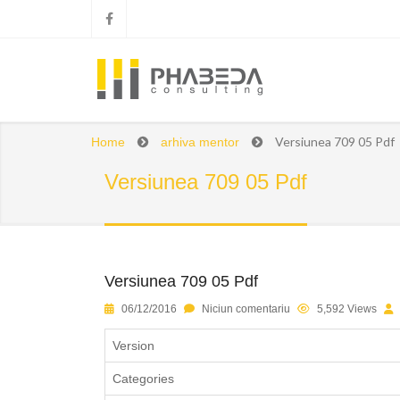
Versiunea 709 05 Pdf
Home
arhiva mentor
Versiunea 709 05 Pdf
Versiunea 709 05 Pdf
1
2
3
4
5
06/12/2016
Niciun comentariu
5,592 Views
Version
Categories