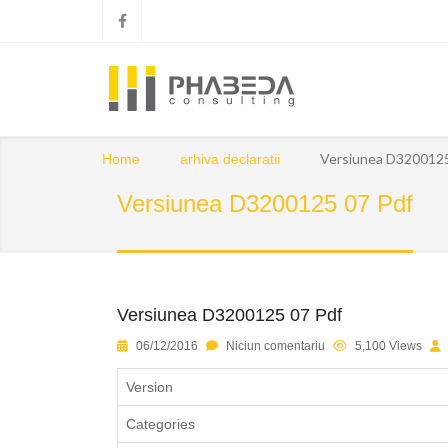
Versiunea D3200125
Home
arhiva declaratii
Versiunea D3200125 07 Pdf
Versiunea D3200125 07 Pdf
1
2
3
4
5
06/12/2016
Niciun comentariu
5,100 Views
Version
Categories