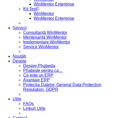
WinMentor Enterprise
Kit Test
WinMentor
WinMentor Enterprise
Servicii
Consultanță WinMentor
Mentenanță WinMentor
Implementare WinMentor
Service WinMentor
Noutăți
Despre
Despre Phabeda
Phabede pentru ca…
Ce este un ERP
Avantaje ERP
Protectia Datelor, General Data Protection
Regulation, GDPR
Utile
FAQs
Linkuri Utile
Contact