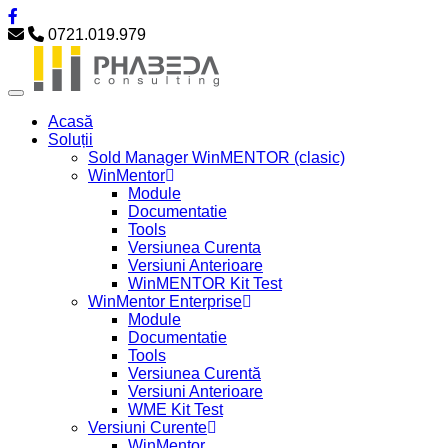
0721.019.979
Acasă
Soluții
Sold Manager WinMENTOR (clasic)
WinMentor
Module
Documentatie
Tools
Versiunea Curenta
Versiuni Anterioare
WinMENTOR Kit Test
WinMentor Enterprise
Module
Documentatie
Tools
Versiunea Curentă
Versiuni Anterioare
WME Kit Test
Versiuni Curente
WinMentor