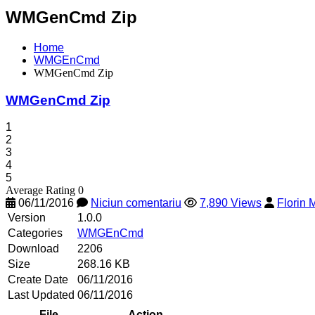
WMGenCmd Zip
Home
WMGEnCmd
WMGenCmd Zip
WMGenCmd Zip
1
2
3
4
5
Average Rating 0
06/11/2016
Niciun comentariu
7,890 Views
Florin 
Version
1.0.0
Categories
WMGEnCmd
Download
2206
Size
268.16 KB
Create Date
06/11/2016
Last Updated
06/11/2016
File
Action