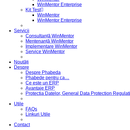
WinMentor Enterprise
Kit Test
WinMentor
WinMentor Enterprise
Servicii
Consultanță WinMentor
Mentenanță WinMentor
Implementare WinMentor
Service WinMentor
Noutăți
Despre
Despre Phabeda
Phabede pentru ca…
Ce este un ERP
Avantaje ERP
Protectia Datelor, General Data Protection Regul
Utile
FAQs
Linkuri Utile
Contact