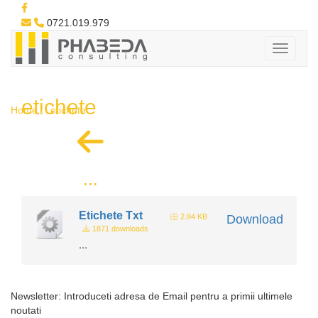
0721.019.979
etichete
Home
etichete
...
Etichete Txt
2.84 KB
Download
1871 downloads
...
Newsletter: Introduceti adresa de Email pentru a primii ultimele
noutati