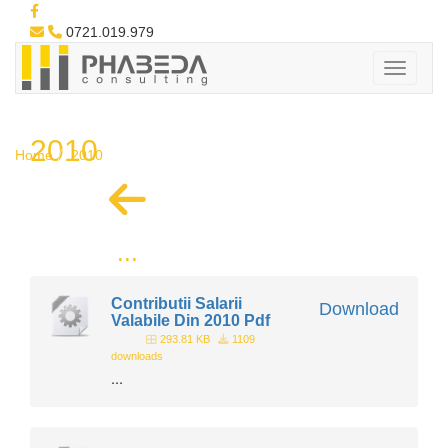
0721.019.979
2010
Home
2010
...
Contributii Salarii
Download
Valabile Din 2010 Pdf
293.81 KB
1109
downloads
...