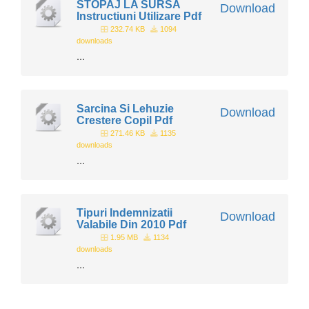
STOPAJ LA SURSA
Download
Instructiuni Utilizare Pdf
232.74 KB
1094
downloads
...
Sarcina Si Lehuzie
Download
Crestere Copil Pdf
271.46 KB
1135
downloads
...
Tipuri Indemnizatii
Download
Valabile Din 2010 Pdf
1.95 MB
1134
downloads
...