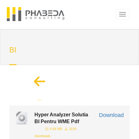
BI
...
Hyper Analyzer Solutia
Download
BI Pentru WME Pdf
4.68 MB
1618
downloads