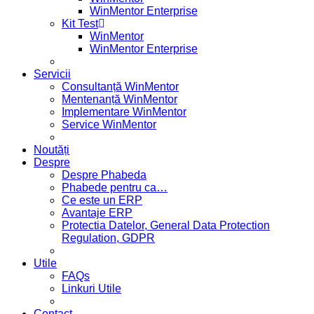
WinMentor Enterprise
Kit Test
WinMentor
WinMentor Enterprise
Servicii
Consultanță WinMentor
Mentenanță WinMentor
Implementare WinMentor
Service WinMentor
Noutăți
Despre
Despre Phabeda
Phabede pentru ca…
Ce este un ERP
Avantaje ERP
Protectia Datelor, General Data Protection
Regulation, GDPR
Utile
FAQs
Linkuri Utile
Contact