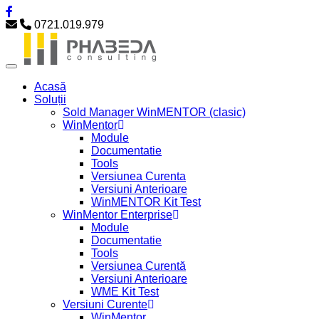
0721.019.979
Acasă
Soluții
Sold Manager WinMENTOR (clasic)
WinMentor
Module
Documentatie
Tools
Versiunea Curenta
Versiuni Anterioare
WinMENTOR Kit Test
WinMentor Enterprise
Module
Documentatie
Tools
Versiunea Curentă
Versiuni Anterioare
WME Kit Test
Versiuni Curente
WinMentor