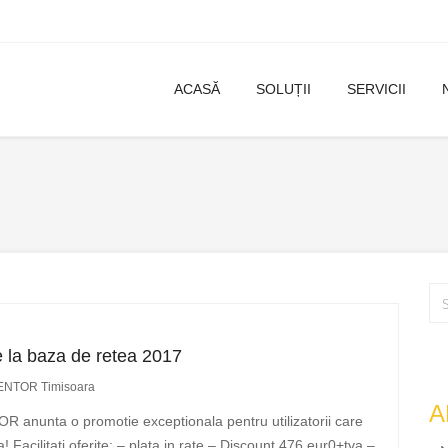
ACASĂ
SOLUȚII
SERVICII
la baza de retea 2017
MENTOR Timisoara
A
 anunta o promotie exceptionala pentru utilizatorii care
Facilitati oferite: – plata in rate – Discount 476 eur0+tva –