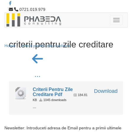
0721.019.979
criterii pentru zile creditare
Home
criterii pentru zile creditare
...
Criterii Pentru Zile
Download
Creditare Pdf
184.81
KB
1045 downloads
...
Newsletter: Introduceti adresa de Email pentru a primii ultimele